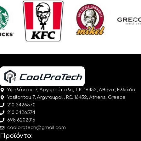
Υψηλάντου 7, Αργυρούπολη, Τ.Κ. 16452, Αθήνα, Ελλάδα
Ypsilantou 7, Argyroupoli, P.C. 16452, Athens. Greece
210 3426570
210 3426574
695 6202015
coolprotech@gmail.com
Προϊόντα