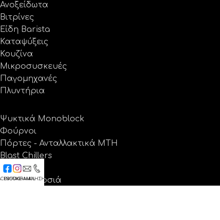
Ανοξείδωτα
Βιτρίνες
Είδη Barista
Καταψύξεις
Κουζίνα
Μικροσυσκευές
Παγομηχανές
Πλυντήρια
Ψυκτικά Monoblock
Φούρνοι
Πόρτες - Ανταλλακτικά MTH
Blast Chillers
Θέρμανση
Ψύξη - Δροσιά
ACEBOOK
INSTAGRAM
E-MAIL
ΚΛΗΣΗ
Ανταλλακτικά
Προσφορές
Εταιρεία