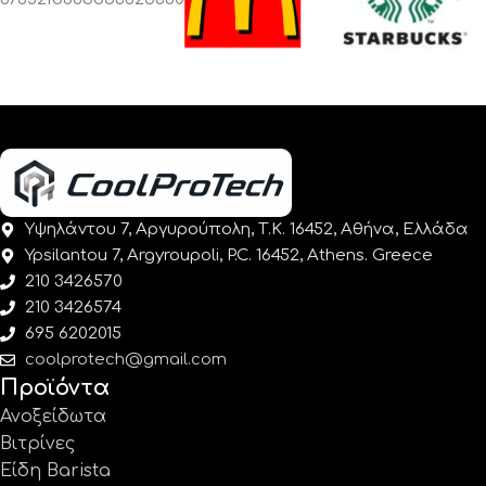
Υψηλάντου 7, Αργυρούπολη, Τ.Κ. 16452, Αθήνα, Ελλάδα
Ypsilantou 7, Argyroupoli, P.C. 16452, Athens. Greece
210 3426570
210 3426574
695 6202015
coolprotech@gmail.com
Προϊόντα
Ανοξείδωτα
Βιτρίνες
Είδη Barista