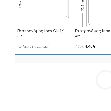
Γαστρονόμος Inox GN 1/1
Γαστρονόμος Inox 
5lt
4lt
Καλέστε για τιμή
4.40
€
7.60
€
στην αναγραφόμενη τ
συμπεριλαμβάνεται Φ
C