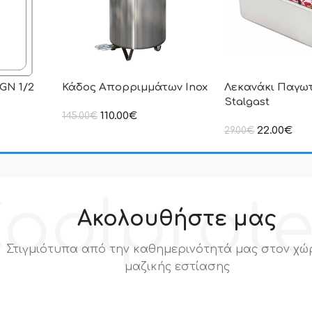
GN 1/2
Κάδος Aπορριμμάτων Inox
Λεκανάκι Παγωτο
Stalgast
110.00
€
145.00
€
στην αναγραφόμενη τιμή δεν
22.00
€
29.00
€
συμπεριλαμβάνεται Φ.Π.Α
ιμή δεν
στην αναγραφόμεν
.Π.Α
συμπεριλαμβάνετα
oolprot
Ακολουθήστε μας
Στιγμιότυπα από την καθημερινότητά μας στον χώ
μαζικής εστίασης