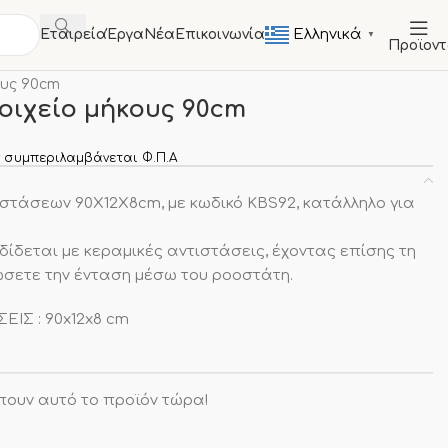
Ελληνικά
Εταιρεία
Έργα
Νέα
Επικοινωνία
▼
Προϊον
ΚΕΥΕΣ
Θερμαντικά ραφιού
ους 90cm
οιχείο μήκους 90cm
 συμπεριλαμβάνεται Φ.Π.Α
αστάσεων 90X12X8cm, με κωδικό KBS92, κατάλληλο για
δίδεται με κεραμικές αντιστάσεις, έχοντας επίσης τη
σετε την ένταση μέσω του ροοστάτη.
ΣΕΙΣ : 90x12x8 cm
πουν αυτό το προϊόν τώρα!