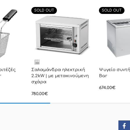
SOLD OUT
SOLD OUT
ριτέζές
Σαλαμάνδρα ηλεκτρική
Ψυγείο συντ
r
2.2kW | με μετακινούμενη
Bar
σχάρα
674.00
€
η τιμή δεν
στην αναγραφόμ
780.00
€
ι Φ.Π.Α
συμπεριλαμβάνε
στην αναγραφόμενη τιμή δεν
συμπεριλαμβάνεται Φ.Π.Α
Face