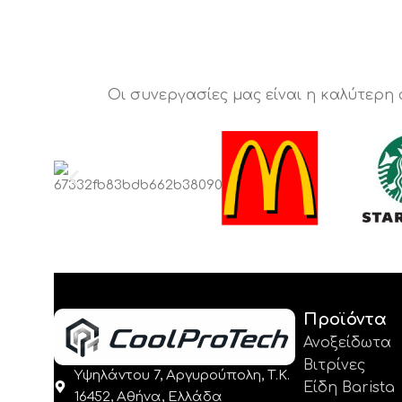
Οι συνεργασίες μας είναι η καλύτερη
Προϊόντα
Ανοξείδωτα
Βιτρίνες
Υψηλάντου 7, Αργυρούπολη, Τ.Κ.
Είδη Barista
16452, Αθήνα, Ελλάδα