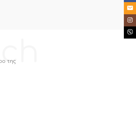
Email
Insta
Κλήσ
ech
ρο της