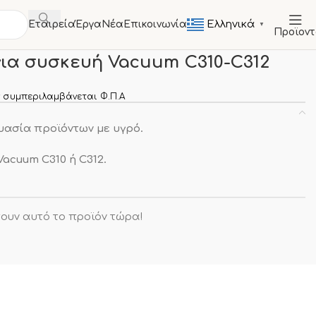
Ελληνικά
Εταιρεία
Έργα
Νέα
Επικοινωνία
▼
Προϊον
ντα
Ράφι με κλίση για συσκευή Vacuum C310-C312
για συσκευή Vacuum C310-C312
 συμπεριλαμβάνεται Φ.Π.Α
ευασία προϊόντων με υγρό.
acuum C310 ή C312.
ουν αυτό το προϊόν τώρα!