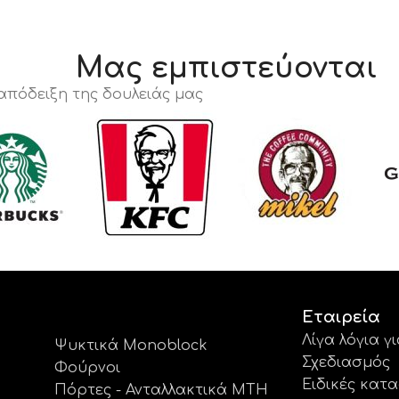
Μας εμπιστεύονται
 απόδειξη της δουλειάς μας
Εταιρεία
Λίγα λόγια γ
Ψυκτικά Monoblock
Σχεδιασμός
Φούρνοι
Ειδικές κατ
Πόρτες - Ανταλλακτικά MTH