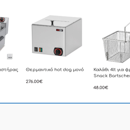
αστήρας
Θερμαντικό hot dog μονό
Καλάθι 4lt για φ
Snack Bartsche
276.00
€
στην αναγραφόμενη τιμή δεν
48.00
€
συμπεριλαμβάνεται Φ.Π.Α
ιμή δεν
στην αναγραφόμεν
.Π.Α
συμπεριλαμβάνετα