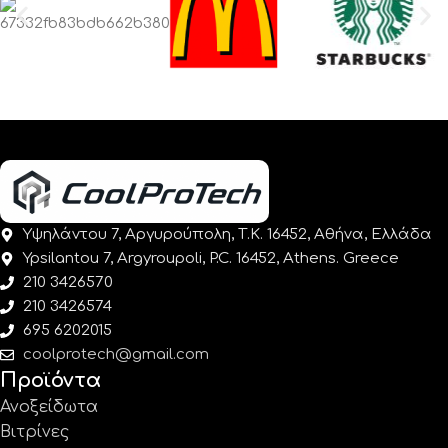
Υψηλάντου 7, Αργυρούπολη, Τ.Κ. 16452, Αθήνα, Ελλάδα
Ypsilantou 7, Argyroupoli, P.C. 16452, Athens. Greece
210 3426570
210 3426574
695 6202015
coolprotech@gmail.com
Προϊόντα
Ανοξείδωτα
Βιτρίνες