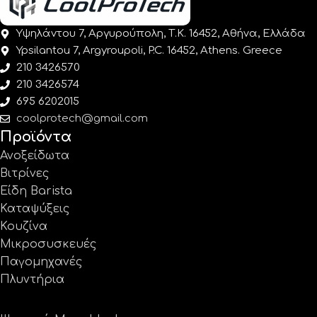
Υψηλάντου 7, Αργυρούπολη, Τ.Κ. 16452, Αθήνα, Ελλάδα
Ypsilantou 7, Argyroupoli, P.C. 16452, Athens. Greece
210 3426570
210 3426574
695 6202015
coolprotech@gmail.com
Προϊόντα
Ανοξείδωτα
Βιτρίνες
Είδη Barista
Καταψύξεις
Κουζίνα
Μικροσυσκευές
Παγομηχανές
Πλυντήρια