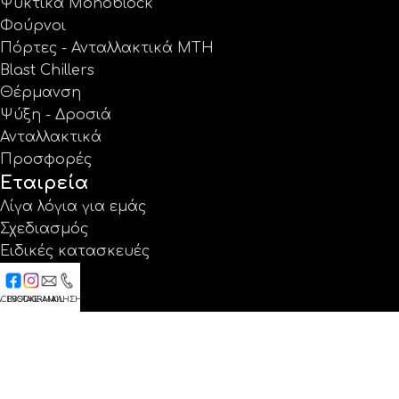
Ψυκτικά Monoblock
Φούρνοι
Πόρτες - Ανταλλακτικά MTH
Blast Chillers
Θέρμανση
Ψύξη - Δροσιά
Ανταλλακτικά
Προσφορές
Εταιρεία
Λίγα λόγια για εμάς
Σχεδιασμός
Ειδικές κατασκευές
Έργα
Κατάλογοι
ACEBOOK
INSTAGRAM
E-MAIL
ΚΛΗΣΗ
Εγγύηση
Νέα
Επικοινωνία
Βρείτε μας