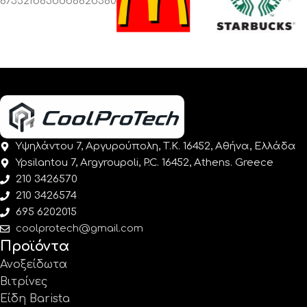
Υψηλάντου 7, Αργυρούπολη, Τ.Κ. 16452, Αθήνα, Ελλάδα
Ypsilantou 7, Argyroupoli, P.C. 16452, Athens. Greece
210 3426570
210 3426574
695 6202015
coolprotech@gmail.com
Προϊόντα
Ανοξείδωτα
Βιτρίνες
Είδη Barista