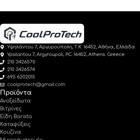
Υψηλάντου 7, Αργυρούπολη, Τ.Κ. 16452, Αθήνα, Ελλάδα
Ypsilantou 7, Argyroupoli, P.C. 16452, Athens. Greece
210 3426570
210 3426574
695 6202015
coolprotech@gmail.com
Προϊόντα
Ανοξείδωτα
Βιτρίνες
Είδη Barista
Καταψύξεις
Κουζίνα
Μικροσυσκευές