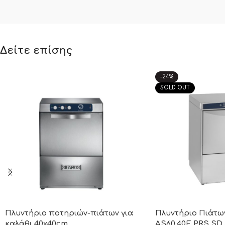
Δείτε επίσης
-24%
SOLD OUT
Πλυντήριο ποτηριών-πιάτων για
Πλυντήριο Πιάτω
καλάθι 40x40cm
AS60.40E PRS SD 