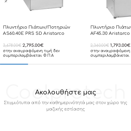
Πλυντήριο Πιάτων/Ποτηριών
Πλυντήριο Πιάτω
AS60.40E PRS SD Aristarco
AF45.30 Aristarco
2,795.00
€
1,793.00
€
3,678.00
€
2,360.00
€
στην αναγραφόμενη τιμή δεν
στην αναγραφόμενη 
συμπεριλαμβάνεται Φ.Π.Α
συμπεριλαμβάνεται 
Coolprotech
Ακολουθήστε μας
Στιγμιότυπα από την καθημερινότητά μας στον χώρο της
μαζικής εστίασης