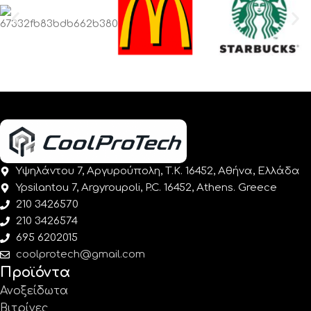
Υψηλάντου 7, Αργυρούπολη, Τ.Κ. 16452, Αθήνα, Ελλάδα
Ypsilantou 7, Argyroupoli, P.C. 16452, Athens. Greece
210 3426570
210 3426574
695 6202015
coolprotech@gmail.com
Προϊόντα
Ανοξείδωτα
Βιτρίνες