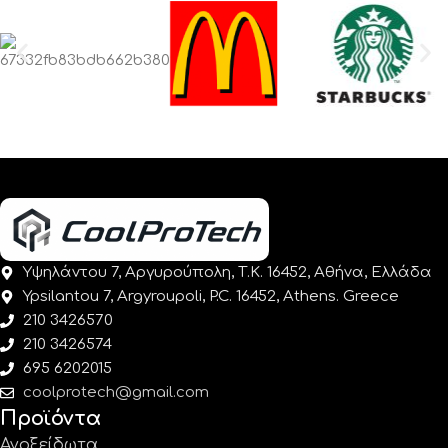
Υψηλάντου 7, Αργυρούπολη, Τ.Κ. 16452, Αθήνα, Ελλάδα
Ypsilantou 7, Argyroupoli, P.C. 16452, Athens. Greece
210 3426570
210 3426574
695 6202015
coolprotech@gmail.com
Προϊόντα
Ανοξείδωτα