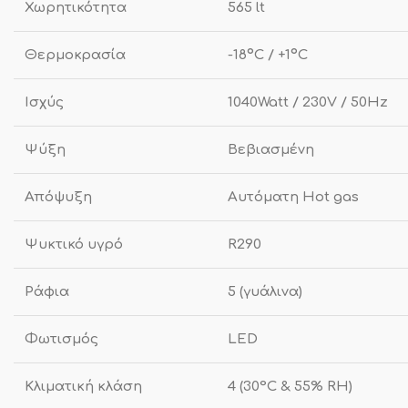
Χωρητικότητα
565 lt
Θερμοκρασία
-18ºC / +1ºC
Ισχύς
1040Watt / 230V / 50Hz
Ψύξη
Βεβιασμένη
Απόψυξη
Αυτόματη Hot gas
Ψυκτικό υγρό
R290
Ράφια
5 (γυάλινα)
Φωτισμός
LED
Κλιματική κλάση
4 (30°C & 55% RH)