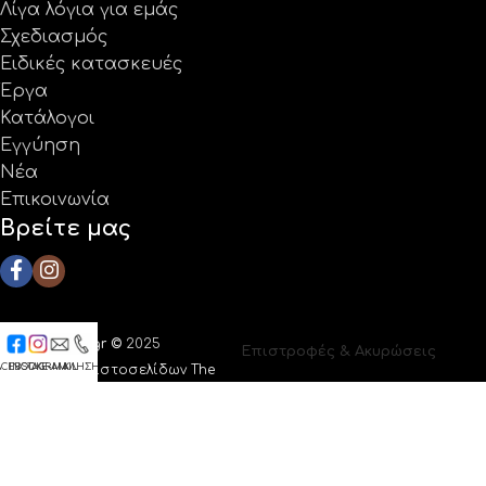
Λίγα λόγια για εμάς
Σχεδιασμός
Ειδικές κατασκευές
Έργα
Κατάλογοι
Εγγύηση
Νέα
Επικοινωνία
Βρείτε μας
Coolprotech.gr ©
2025
Επιστροφές & Ακυρώσεις
ACEBOOK
INSTAGRAM
E-MAIL
ΚΛΗΣΗ
|
Κατασκευή ιστοσελίδων The
Όροι Χρήσης
Webians
Πολιτική Απορρήτου