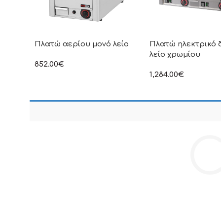
Πλατώ αερίου μονό λείο
Πλατώ ηλεκτρικό 
λείο χρωμίου
852.00
€
στην αναγραφόμενη τιμή δεν
1,284.00
€
συμπεριλαμβάνεται Φ.Π.Α
στην αναγραφόμενη τ
συμπεριλαμβάνεται Φ
C