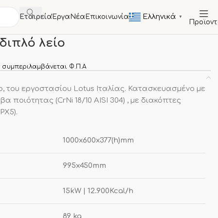
Ελληνικά
Εταιρεία
Έργα
Νέα
Επικοινωνία
▼
Προϊον
Πλατώ
Πλατώ αερίου διπλό λείο
διπλό λείο
 συμπεριλαμβάνεται Φ.Π.Α
ο, του εργοστασίου Lotus Ιταλίας. Κατασκευασμένο με
 ποιότητας (CrNi 18/10 AISI 304) , με διακόπτες
PX5).
1000x600x377(h)mm
995x450mm
15kW | 12.900Kcal/h
89 kg