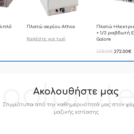
διπλό
Πλατώ αερίου Athos
Πλατώ Ηλεκτρικ
+ 1/3 ραβδωτή 
Καλέστε για τιμή
Galore
ιμή δεν
272.00
€
358.00
€
.Π.Α
στην αναγραφόμεν
συμπεριλαμβάνετα
oolprot
Ακολουθήστε μας
Στιγμιότυπα από την καθημερινότητά μας στον χώ
μαζικής εστίασης