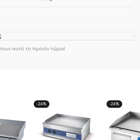
α
ς
πουν αυτό το προϊόν τώρα!
-24%
-24%