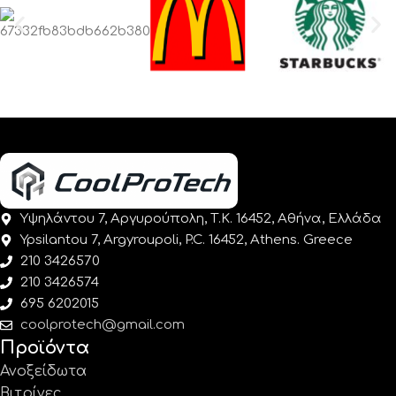
Υψηλάντου 7, Αργυρούπολη, Τ.Κ. 16452, Αθήνα, Ελλάδα
Ypsilantou 7, Argyroupoli, P.C. 16452, Athens. Greece
210 3426570
210 3426574
695 6202015
coolprotech@gmail.com
Προϊόντα
Ανοξείδωτα
Βιτρίνες