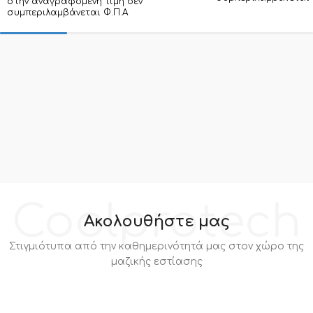
στην αναγραφόμενη τιμή δεν
συμπεριλαμβάνεται Φ.Π.Α
Coolprotech
Ακολουθήστε μας
Στιγμιότυπα από την καθημερινότητά μας στον χώρο της
μαζικής εστίασης