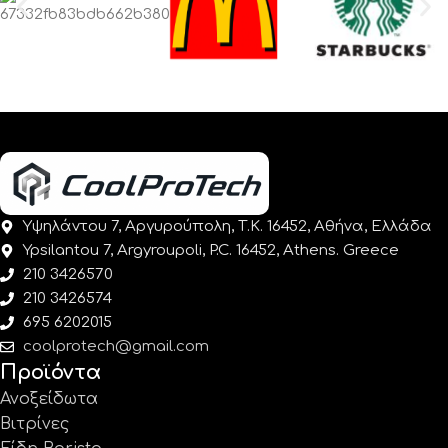
Υψηλάντου 7, Αργυρούπολη, Τ.Κ. 16452, Αθήνα, Ελλάδα
Ypsilantou 7, Argyroupoli, P.C. 16452, Athens. Greece
210 3426570
210 3426574
695 6202015
coolprotech@gmail.com
Προϊόντα
Ανοξείδωτα
Βιτρίνες