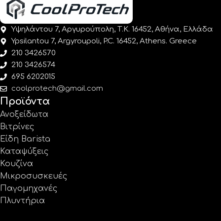
Υψηλάντου 7, Αργυρούπολη, Τ.Κ. 16452, Αθήνα, Ελλάδα
Ypsilantou 7, Argyroupoli, P.C. 16452, Athens. Greece
210 3426570
210 3426574
695 6202015
coolprotech@gmail.com
Προϊόντα
Ανοξείδωτα
Βιτρίνες
Είδη Barista
Καταψύξεις
Κουζίνα
Μικροσυσκευές
Παγομηχανές
Πλυντήρια