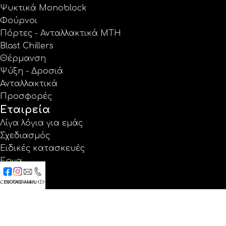
Ψυκτικά Monoblock
Φούρνοι
Πόρτες - Ανταλλακτικά MTH
Blast Chillers
Θέρμανση
Ψύξη - Δροσιά
Ανταλλακτικά
Προσφορές
Εταιρεία
Λίγα λόγια για εμάς
Σχεδιασμός
Ειδικές κατασκευές
Έργα
Κατάλογοι
ACEBOOK
INSTAGRAM
E-MAIL
ΚΛΗΣΗ
Εγγύηση
Νέα
Επικοινωνία
Βρείτε μας