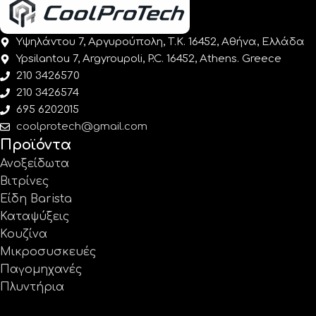
Υψηλάντου 7, Αργυρούπολη, Τ.Κ. 16452, Αθήνα, Ελλάδα
Ypsilantou 7, Argyroupoli, P.C. 16452, Athens. Greece
210 3426570
210 3426574
695 6202015
coolprotech@gmail.com
Προϊόντα
Ανοξείδωτα
Βιτρίνες
Είδη Barista
Καταψύξεις
Κουζίνα
Μικροσυσκευές
Παγομηχανές
Πλυντήρια