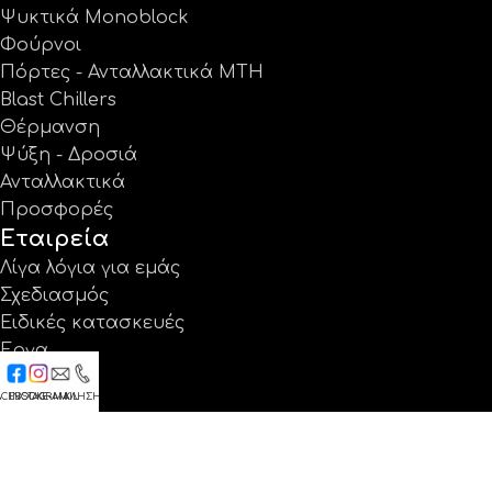
Ψυκτικά Monoblock
Φούρνοι
Πόρτες - Ανταλλακτικά MTH
Blast Chillers
Θέρμανση
Ψύξη - Δροσιά
Ανταλλακτικά
Προσφορές
Εταιρεία
Λίγα λόγια για εμάς
Σχεδιασμός
Ειδικές κατασκευές
Έργα
Κατάλογοι
ACEBOOK
INSTAGRAM
E-MAIL
ΚΛΗΣΗ
Εγγύηση
Νέα
Επικοινωνία
Βρείτε μας