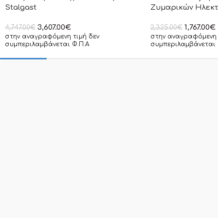
Stalgast
Ζυμαρικών Ηλεκτρ
3,607.00
€
1,767.00
€
4,747.00
€
2,325.00
€
στην αναγραφόμενη τιμή δεν
στην αναγραφόμενη 
συμπεριλαμβάνεται Φ.Π.Α
συμπεριλαμβάνεται 