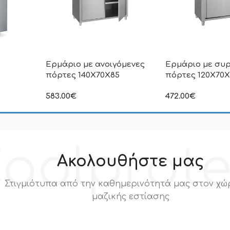
Ερμάριο με ανοιγόμενες
Ερμάριο με συ
πόρτες 140X70X85
πόρτες 120X70
ιμή δεν
583.00
€
472.00
€
.Π.Α
στην αναγραφόμενη τιμή δεν
στην αναγραφόμεν
συμπεριλαμβάνεται Φ.Π.Α
συμπεριλαμβάνετα
oolprot
Ακολουθήστε μας
Στιγμιότυπα από την καθημερινότητά μας στον χώ
μαζικής εστίασης