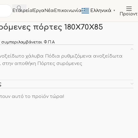
Ελληνικά
Εταιρεία
Έργα
Νέα
Επικοινωνία
▼
Προϊον
ΤΑ
Ερμάρια
Ερμάριο με συρόμενες πόρτες 180X70X85
ρόμενες πόρτες 180X70X85
 συμπεριλαμβάνεται Φ.Π.Α
οξείδωτο χάλυβα Πόδια ρυθμιζόμενα ανοξείδωτα
ι στην αποθήκη Πόρτες συρόμενες
ς
πουν αυτό το προϊόν τώρα!