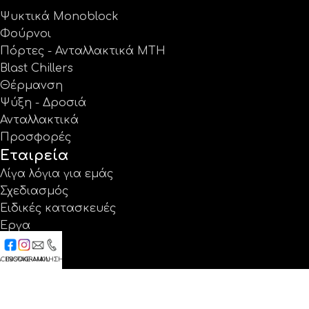
Ψυκτικά Monoblock
Φούρνοι
Πόρτες - Ανταλλακτικά MTH
Blast Chillers
Θέρμανση
Ψύξη - Δροσιά
Ανταλλακτικά
Προσφορές
Εταιρεία
Λίγα λόγια για εμάς
Σχεδιασμός
Ειδικές κατασκευές
Έργα
Κατάλογοι
Εγγύηση
ACEBOOK
INSTAGRAM
E-MAIL
ΚΛΗΣΗ
Νέα
Επικοινωνία