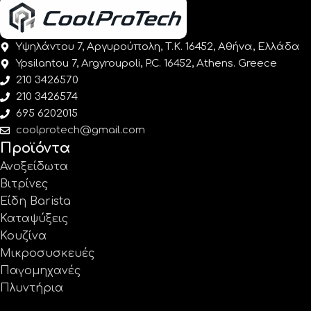
Υψηλάντου 7, Αργυρούπολη, Τ.Κ. 16452, Αθήνα, Ελλάδα
Ypsilantou 7, Argyroupoli, P.C. 16452, Athens. Greece
210 3426570
210 3426574
695 6202015
coolprotech@gmail.com
Προϊόντα
Ανοξείδωτα
Βιτρίνες
Είδη Barista
Καταψύξεις
Κουζίνα
Μικροσυσκευές
Παγομηχανές
Πλυντήρια