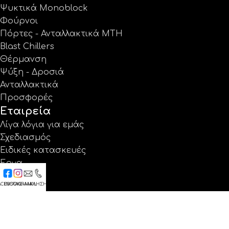
Ψυκτικά Monoblock
Φούρνοι
Πόρτες - Ανταλλακτικά MTH
Blast Chillers
Θέρμανση
Ψύξη - Δροσιά
Ανταλλακτικά
Προσφορές
Εταιρεία
Λίγα λόγια για εμάς
Σχεδιασμός
Ειδικές κατασκευές
Έργα
Κατάλογοι
ACEBOOK
INSTAGRAM
E-MAIL
ΚΛΗΣΗ
Εγγύηση
Νέα
Επικοινωνία
Βρείτε μας