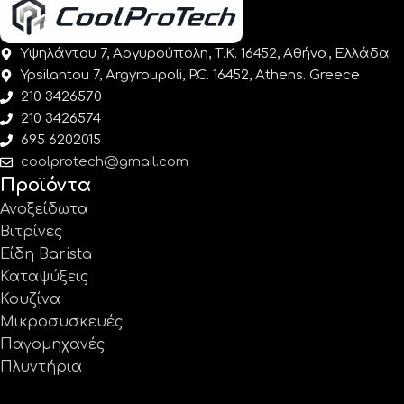
Υψηλάντου 7, Αργυρούπολη, Τ.Κ. 16452, Αθήνα, Ελλάδα
Ypsilantou 7, Argyroupoli, P.C. 16452, Athens. Greece
210 3426570
210 3426574
695 6202015
coolprotech@gmail.com
Προϊόντα
Ανοξείδωτα
Βιτρίνες
Είδη Barista
Καταψύξεις
Κουζίνα
Μικροσυσκευές
Παγομηχανές
Πλυντήρια