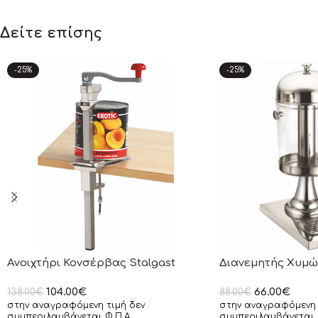
Δείτε επίσης
-25%
-25%
Ανοιχτήρι Κονσέρβας Stalgast
Διανεμητής Χυμών
104.00
€
66.00
€
138.00
€
88.00
€
στην αναγραφόμενη τιμή δεν
στην αναγραφόμενη 
συμπεριλαμβάνεται Φ.Π.Α
συμπεριλαμβάνεται 