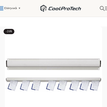
Ελληνικά
▼
-26%