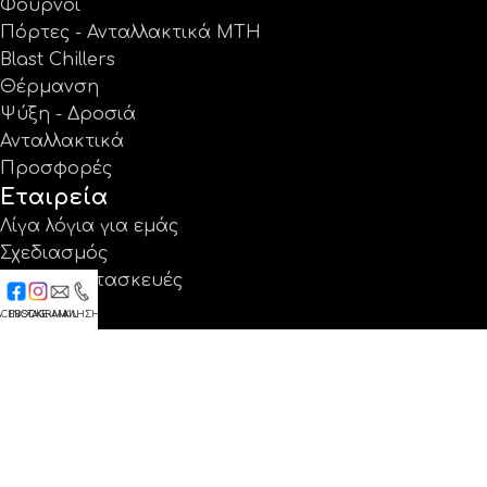
Φούρνοι
Πόρτες - Ανταλλακτικά MTH
Blast Chillers
Θέρμανση
Ψύξη - Δροσιά
Ανταλλακτικά
Προσφορές
Εταιρεία
Λίγα λόγια για εμάς
Σχεδιασμός
Ειδικές κατασκευές
Έργα
ACEBOOK
INSTAGRAM
E-MAIL
ΚΛΗΣΗ
Κατάλογοι
Εγγύηση
Νέα
Επικοινωνία
Βρείτε μας