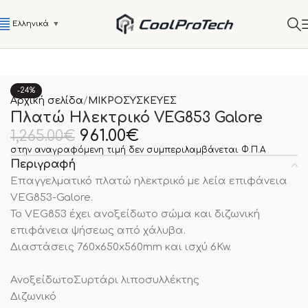
Ελληνικά
▼
-24%
Αρχική σελίδα
ΜΙΚΡΟΣΥΣΚΕΥΕΣ
Πλατώ Ηλεκτρικό VEG853 Galore
961.00
€
1,265.00
€
στην αναγραφόμενη τιμή δεν συμπεριλαμβάνεται Φ.Π.Α
Περιγραφή
Επαγγελματικό πλατώ ηλεκτρικό με λεία επιφάνεια
VEG853-Galore.
To VEG853 έχει ανοξείδωτο σώμα και διζωνική
επιφάνεια ψήσεως από χάλυβα.
Διαστάσεις 760x650x560mm και ισχύ 6Kw.
ΑνοξείδωτοΣυρτάρι λιποσυλλέκτης
Διζωνικό