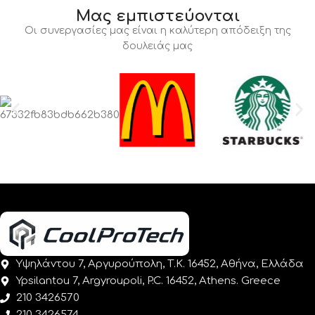
Μας εμπιστεύονται
Οι συνεργασίες μας είναι η καλύτερη απόδειξη της
δουλειάς μας
Υψηλάντου 7, Αργυρούπολη, Τ.Κ. 16452, Αθήνα, Ελλάδα
Ypsilantou 7, Argyroupoli, P.C. 16452, Athens. Greece
210 3426570
210 3426574