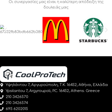
Οι συνεργασίες μας είναι η καλύτερη απόδειξη της
δουλειάς μας
Υψηλάντου 7, Αργυρούπολη, Τ.Κ. 16452, Αθήνα, Ελλάδα
Ypsilantou 7, Argyroupoli, P.C. 16452, Athens. Greece
210 3426570
210 3426574
695 6202015