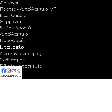
Φούρνοι
Πόρτες - Ανταλλακτικά MTH
Blast Chillers
Θέρμανση
Ψύξη - Δροσιά
Ανταλλακτικά
Προσφορές
Εταιρεία
Λίγα λόγια για εμάς
Σχεδιασμός
Ειδικές κατασκευές
Έργα
ACEBOOK
INSTAGRAM
E-MAIL
ΚΛΗΣΗ
Κατάλογοι
Εγγύηση
Νέα
Επικοινωνία
Βρείτε μας