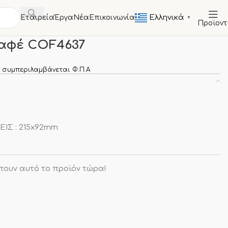
Ελληνικά
Εταιρεία
Έργα
Νέα
Επικοινωνία
▼
Προϊον
STA
Θήκη κόκκων καφέ COF4637
καφέ COF4637
 συμπεριλαμβάνεται Φ.Π.Α
ΕΙΣ : 215x92mm
πουν αυτό το προϊόν τώρα!