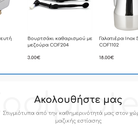
νευτή
Βουρτσάκι καθαρισμού με
Γαλατιέρα Inox 
μεζούρα COF204
COF1102
3.00
€
18.00
€
ιμή δεν
στην αναγραφόμενη τιμή δεν
στην αναγραφόμεν
.Π.Α
συμπεριλαμβάνεται Φ.Π.Α
συμπεριλαμβάνετα
oolprot
Ακολουθήστε μας
Στιγμιότυπα από την καθημερινότητά μας στον χώ
μαζικής εστίασης