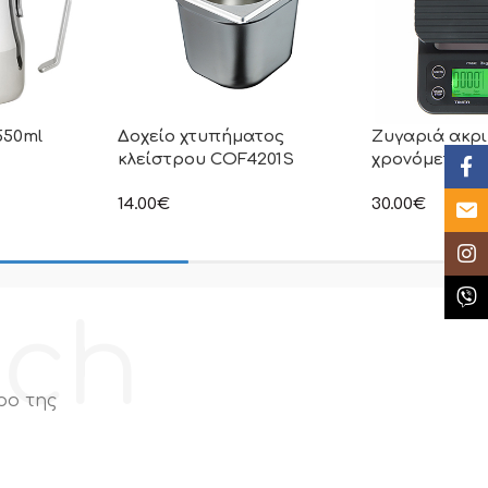
550ml
Δοχείο χτυπήματος
Ζυγαριά ακρι
κλείστρου COF4201S
χρονόμετρο 
Face
14.00
€
30.00
€
Email
η τιμή δεν
στην αναγραφόμενη τιμή δεν
στην αναγραφόμ
ι Φ.Π.Α
συμπεριλαμβάνεται Φ.Π.Α
συμπεριλαμβάνε
Insta
Κλήσ
ech
ρο της