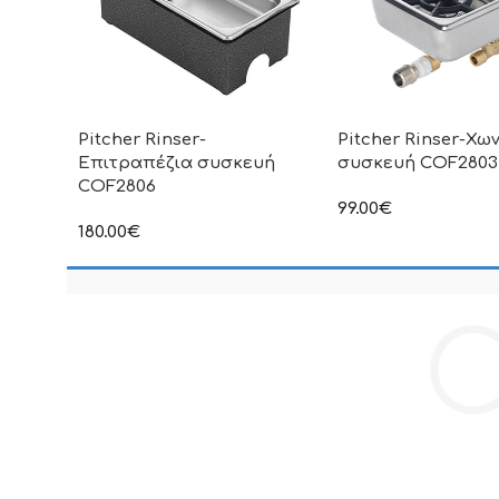
Pitcher Rinser-
Pitcher Rinser-Χω
Επιτραπέζια συσκευή
συσκευή COF2803
COF2806
99.00
€
στην αναγραφόμενη τ
180.00
€
συμπεριλαμβάνεται Φ
στην αναγραφόμενη τιμή δεν
συμπεριλαμβάνεται Φ.Π.Α
C