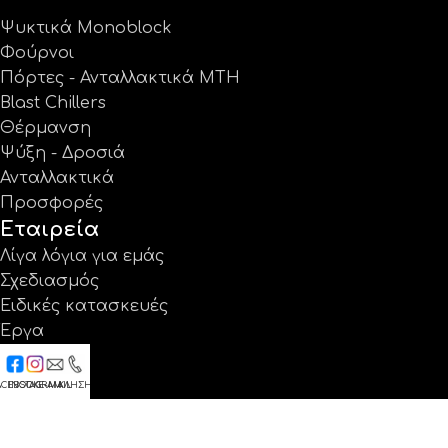
Ψυκτικά Monoblock
Φούρνοι
Πόρτες - Ανταλλακτικά MTH
Blast Chillers
Θέρμανση
Ψύξη - Δροσιά
Ανταλλακτικά
Προσφορές
Εταιρεία
Λίγα λόγια για εμάς
Σχεδιασμός
Ειδικές κατασκευές
Έργα
Κατάλογοι
Εγγύηση
ACEBOOK
INSTAGRAM
E-MAIL
ΚΛΗΣΗ
Νέα
Επικοινωνία