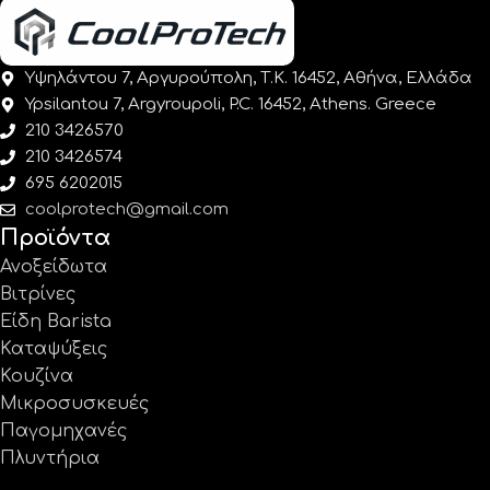
Υψηλάντου 7, Αργυρούπολη, Τ.Κ. 16452, Αθήνα, Ελλάδα
Ypsilantou 7, Argyroupoli, P.C. 16452, Athens. Greece
210 3426570
210 3426574
695 6202015
coolprotech@gmail.com
Προϊόντα
Ανοξείδωτα
Βιτρίνες
Είδη Barista
Καταψύξεις
Κουζίνα
Μικροσυσκευές
Παγομηχανές
Πλυντήρια