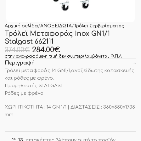
Αρχική σελίδα
ΑΝΟΞΕΙΔΩΤΑ
Τρόλεϊ Σερβιρίσματος
Τρόλεϊ Mεταφοράς Inox GN1/1
Stalgast 662111
284.00
€
374.00
€
στην αναγραφόμενη τιμή δεν συμπεριλαμβάνεται Φ.Π.Α
Περιγραφή
Τρόλεϊ μεταφοράς 14 GN1/1,ανοξείδωτης κατασκευής
και ρόδες με φρένο.
Προμηθευτής STALGAST
Ρόδες με φρένο
ΧΩΡΗΤΙΚΟΤΗΤΑ : 14 GN 1/1 | ΔΙΑΣΤΑΣΕΙΣ : 380x550x1735
mm
13
επισκέπτες βλέπουν αυτό το προϊόν