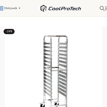
Ελληνικά
▼
-24%