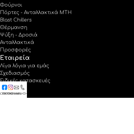
Φούρνοι
Πόρτες - Ανταλλακτικά MTH
Blast Chillers
Θέρμανση
Ψύξη - Δροσιά
Ανταλλακτικά
Προσφορές
Εταιρεία
Λίγα λόγια για εμάς
Σχεδιασμός
Ειδικές κατασκευές
Έργα
ACEBOOK
INSTAGRAM
E-MAIL
ΚΛΗΣΗ
Κατάλογοι
Εγγύηση
Νέα
Επικοινωνία
Βρείτε μας