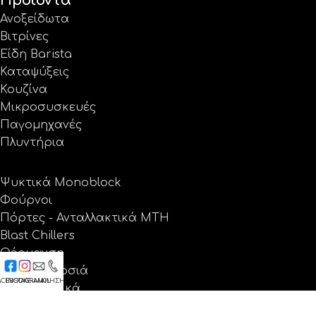
Προϊόντα
Ανοξείδωτα
Βιτρίνες
Είδη Barista
Καταψύξεις
Κουζίνα
Μικροσυσκευές
Παγομηχανές
Πλυντήρια
Ψυκτικά Monoblock
Φούρνοι
Πόρτες - Ανταλλακτικά MTH
Blast Chillers
Θέρμανση
Ψύξη - Δροσιά
ACEBOOK
INSTAGRAM
E-MAIL
ΚΛΗΣΗ
Ανταλλακτικά
Προσφορές