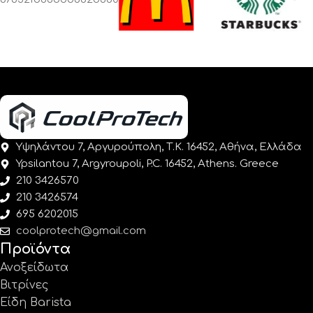
Υψηλάντου 7, Αργυρούπολη, Τ.Κ. 16452, Αθήνα, Ελλάδα
Ypsilantou 7, Argyroupoli, P.C. 16452, Athens. Greece
210 3426570
210 3426574
695 6202015
coolprotech@gmail.com
Προϊόντα
Ανοξείδωτα
Βιτρίνες
Είδη Barista