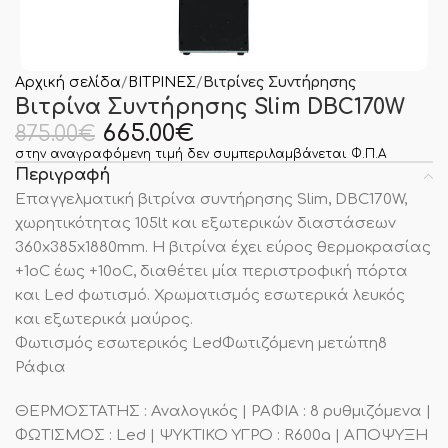
Αρχική σελίδα
ΒΙΤΡΙΝΕΣ
Βιτρίνες Συντήρησης
Βιτρίνα Συντήρησης Slim DBC170W
665.00
€
875.00
€
στην αναγραφόμενη τιμή δεν συμπεριλαμβάνεται Φ.Π.Α
Περιγραφή
Επαγγελματική βιτρίνα συντήρησης Slim, DBC170W,
χωρητικότητας 105lt και εξωτερικών διαστάσεων
360x385x1880mm. Η βιτρίνα έχει εύρος θερμοκρασίας
+1οC έως +10οC, διαθέτει μία περιστροφική πόρτα
και Led φωτισμό. Χρωματισμός εσωτερικά λευκός
και εξωτερικά μαύρος.
Φωτισμός εσωτερικός LedΦωτιζόμενη μετώπη8
Ράφια
ΘΕΡΜΟΣΤΑΤΗΣ : Αναλογικός | ΡΑΦΙΑ : 8 ρυθμιζόμενα |
ΦΩΤΙΣΜΟΣ : Led | ΨΥΚΤΙΚΟ ΥΓΡΟ : R600a | ΑΠΟΨΥΞΗ