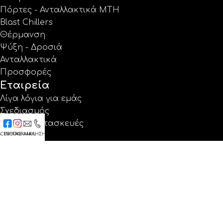
Πόρτες - Ανταλλακτικά MTH
Blast Chillers
Θέρμανση
Ψύξη - Δροσιά
Ανταλλακτικά
Προσφορές
Εταιρεία
Λίγα λόγια για εμάς
Σχεδιασμός
Ειδικές κατασκευές
ACEBOOK
INSTAGRAM
E-MAIL
ΚΛΗΣΗ
Έργα
Κατάλογοι
Εγγύηση
Νέα
Επικοινωνία
Βρείτε μας