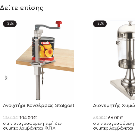
Δείτε επίσης
-25%
-25%
Ανοιχτήρι Κονσέρβας Stalgast
Διανεμητής Χυμών
104.00
€
66.00
€
138.00
€
88.00
€
στην αναγραφόμενη τιμή δεν
στην αναγραφόμενη 
συμπεριλαμβάνεται Φ.Π.Α
συμπεριλαμβάνεται 