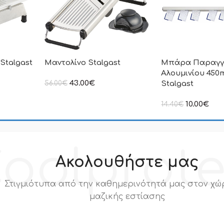
Stalgast
Μαντολίνο Stalgast
Μπάρα Παραγγ
Αλουμινίου 45
43.00
€
56.00
€
Stalgast
ιμή δεν
στην αναγραφόμενη τιμή δεν
.Π.Α
συμπεριλαμβάνεται Φ.Π.Α
10.00
€
14.40
€
στην αναγραφόμεν
συμπεριλαμβάνετα
oolprot
Ακολουθήστε μας
Στιγμιότυπα από την καθημερινότητά μας στον χώ
μαζικής εστίασης