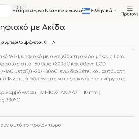
Ελληνικά
Εταιρεία
Έργα
Νέα
Επικοινωνία
▼
Προϊον
ΚΕΥΕΣ
Θερμόμετρα
Θερμόμετρο Ψηφιακό με Ακίδα
ηφιακό με Ακίδα
 συμπεριλαμβάνεται Φ.Π.Α
ό WT-1, ψηφιακό με ανοξείδωτη ακίδα μήκους 11cm.
οκρασίας από -50 έως +300οC και οθόνη LCD.
+/-1οC μεταξύ -20/+80οC, ενώ διαθέτει και αυτόματη
ό 15 λεπτά αδράνειας για εξοικονόμηση ενέργειας.
ριλαμβάνεται) | ΜΗΚΟΣ ΑΚΙΔΑΣ : 110 mm |
ως 300°C
ουν αυτό το προϊόν τώρα!