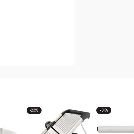
-23%
-31%