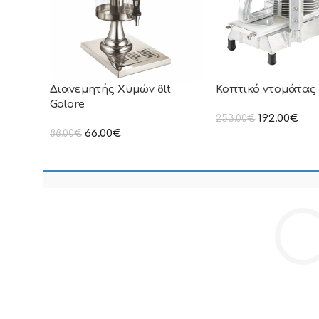
Διανεμητής Χυμών 8lt
Κοπτικό ντομάτας 
Galore
192.00
€
253.00
€
στην αναγραφόμενη τ
66.00
€
88.00
€
συμπεριλαμβάνεται Φ
στην αναγραφόμενη τιμή δεν
συμπεριλαμβάνεται Φ.Π.Α
C