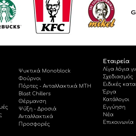
Εταιρεία
Λίγα λόγια γ
Ψυκτικά Monoblock
Σχεδιασμός
Φούρνοι
Ειδικές κατ
Πόρτες - Ανταλλακτικά MTH
Έργα
Blast Chillers
Κατάλογοι
Θέρμανση
υές
Εγγύηση
Ψύξη - Δροσιά
ς
Νέα
Ανταλλακτικά
Επικοινωνία
Προσφορές