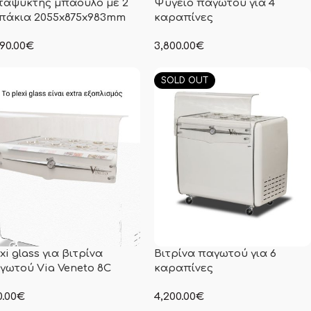
ταψύκτης μπαούλο με 2
Ψυγείο παγωτού για 4
πάκια 2055x875x983mm
καραπίνες
90.00
€
3,800.00
€
ν αναγραφόμενη τιμή δεν
στην αναγραφόμενη τιμή δεν
περιλαμβάνεται Φ.Π.Α
συμπεριλαμβάνεται Φ.Π.Α
SOLD OUT
xi glass για βιτρίνα
Βιτρίνα παγωτού για 6
γωτού Via Veneto 8C
καραπίνες
.00
€
4,200.00
€
ν αναγραφόμενη τιμή δεν
στην αναγραφόμενη τιμή δεν