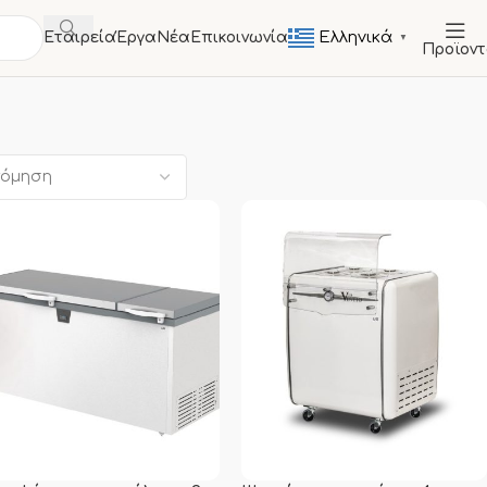
Ελληνικά
Εταιρεία
Έργα
Νέα
Επικοινωνία
▼
Προϊον