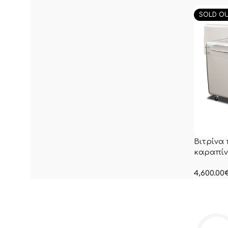
συμπεριλ
SOLD O
Βιτρίνα
καραπίν
4,600.00
στην ανα
συμπεριλ