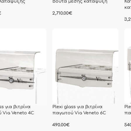
 Κατάψυξης
Βούτα μέσης κατάψυξη
Κα
κα
€
2,710.00
€
γραφόμενη τιμή δεν
στην αναγραφόμενη τιμή δεν
3,2
αμβάνεται Φ.Π.Α
συμπεριλαμβάνεται Φ.Π.Α
στη
συμ
ss για βιτρίνα
Plexi glass για βιτρίνα
Ple
 Via Veneto 4C
παγωτού Via Veneto 6C
πα
490.00
€
540
γραφόμενη τιμή δεν
στην αναγραφόμενη τιμή δεν
στη