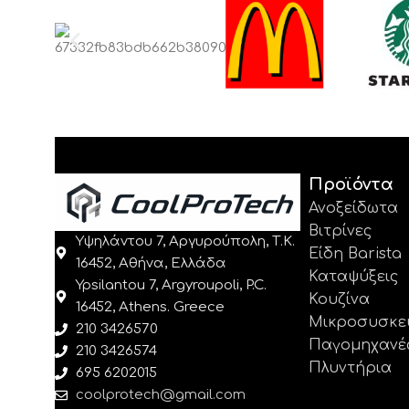
Προϊόντα
Ανοξείδωτα
Βιτρίνες
Υψηλάντου 7, Αργυρούπολη, Τ.Κ.
Είδη Barista
16452, Αθήνα, Ελλάδα
Καταψύξεις
Ypsilantou 7, Argyroupoli, P.C.
Κουζίνα
16452, Athens. Greece
Μικροσυσκε
210 3426570
Παγομηχανέ
210 3426574
Πλυντήρια
695 6202015
coolprotech@gmail.com