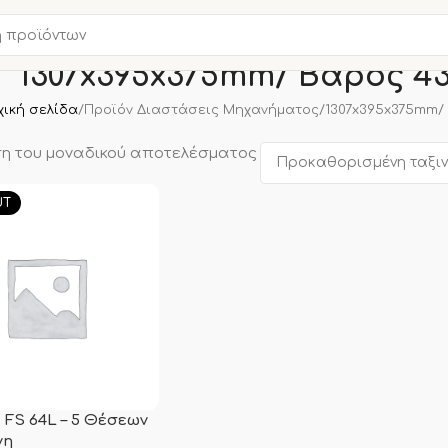
1307x395x375mm/ Βάρος 4
χική σελίδα
Προϊόν Διαστάσεις Μηχανήματος
1307x395x375mm/
η του μοναδικού αποτελέσματος
UT
 FS 64L – 5 Θέσεων
νη