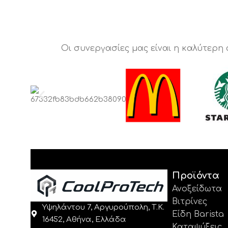
Οι συνεργασίες μας είναι η καλύτερη
Προϊόντα
Ανοξείδωτα
Βιτρίνες
Υψηλάντου 7, Αργυρούπολη, Τ.Κ.
Είδη Barista
16452, Αθήνα, Ελλάδα
Καταψύξεις