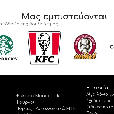
Μας εμπιστεύονται
 απόδειξη της δουλειάς μας
Εταιρεία
Λίγα λόγια γ
Ψυκτικά Monoblock
Σχεδιασμός
Φούρνοι
Ειδικές κατ
Πόρτες - Ανταλλακτικά MTH
Έργα