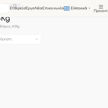
Ελληνικά
Εταιρεία
Έργα
Νέα
Επικοινωνία
▼
Προϊον
3Kg
 Βάρος 43Kg