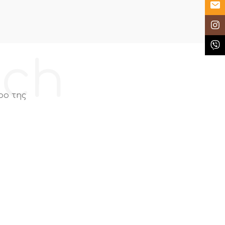
Email
Insta
Κλήσ
ech
ρο της