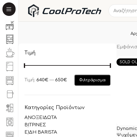
Αρ
Εμφάνισ
Τιμή
SOLD O
Τιμή:
640€
—
650€
Φιλτράρισμα
Κατηγορίες Προϊόντων
ΑΝΟΞΕΙΔΩΤΑ
ΒΙΤΡΙΝΕΣ
Dynamic
ΕΙΔΗ BARISTA
Ψυχόμε