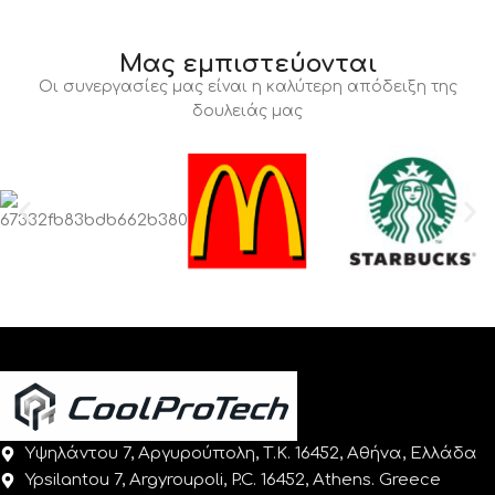
Μας εμπιστεύονται
Οι συνεργασίες μας είναι η καλύτερη απόδειξη της
δουλειάς μας
Υψηλάντου 7, Αργυρούπολη, Τ.Κ. 16452, Αθήνα, Ελλάδα
Ypsilantou 7, Argyroupoli, P.C. 16452, Athens. Greece